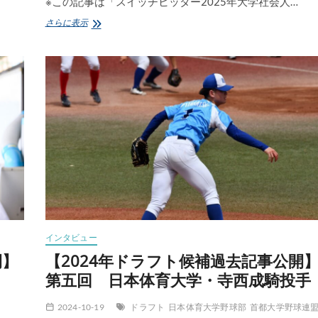
※この記事は「スイッチヒッター2025年大学社会人…
【広
さらに表示
島
1
位】
仙
台
大
学・
平
川
蓮
外
野
手
インタビュー
開】
【2024年ドラフト候補過去記事公開
第五回 日本体育大学・寺西成騎投手
2024-10-19
ドラフト
日本体育大学野球部
首都大学野球連