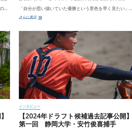
寺
の…
「自分が思い描いていた優勝という景色を早く見たい」
西
成
【2024
さらに表示
騎
年
投
ド
手
ラ
フ
ト
候
補
過
去
記
事
公
開】
第
三
回
インタビュー
早
稲
開】
【2024年ドラフト候補過去記事公開
田
第一回 静岡大学・安竹俊喜捕手
大
学・