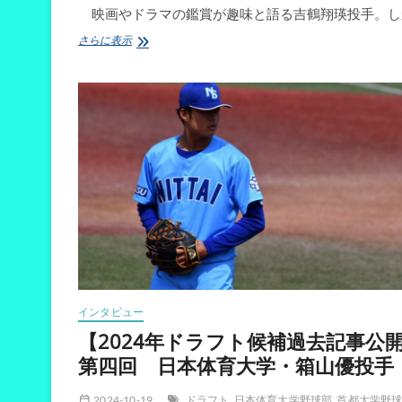
映画やドラマの鑑賞が趣味と語る吉鶴翔瑛投手。し
【2024
さらに表示
年
ド
ラ
フ
ト
候
補
過
去
記
事
公
開】
第
六
回
インタビュー
法
政
【2024年ドラフト候補過去記事公
大
第四回 日本体育大学・箱山優投手
学・
吉
鶴
2024-10-19
ドラフト
日本体育大学野球部
首都大学野