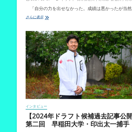
翔
「自分の力を出せなかった。成績は悪かったが当然
瑛
投
【2024
さらに表示
手
年
ド
ラ
フ
ト
候
補
過
去
記
事
公
開】
第
四
回
インタビュー
日
本
【2024年ドラフト候補過去記事公
体
第二回 早稲田大学・印出太一捕手
育
大