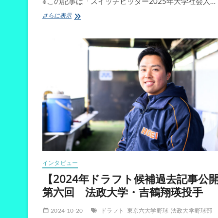
※この記事は「スイッチヒッター2025年大学社会人…
【阪
さらに表示
神
3
位】
筑
波
大
学・
岡
城
快
生
外
野
手
インタビュー
【2024年ドラフト候補過去記事公
第六回 法政大学・吉鶴翔瑛投手
2024-10-20
ドラフト
東京六大学野球
法政大学野球部