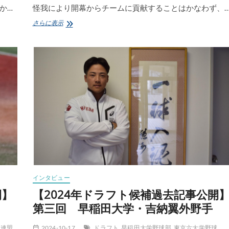
か…
怪我により開幕からチームに貢献することはかなわず、
【2024
さらに表示
年
ド
ラ
フ
ト
候
補
過
去
記
事
公
開】
第
五
回
インタビュー
日
本
開】
【2024年ドラフト候補過去記事公開
体
第三回 早稲田大学・吉納翼外野手
育
大
学・
球連盟
2024-10-17
ドラフト
早稲田大学野球部
東京六大学野球