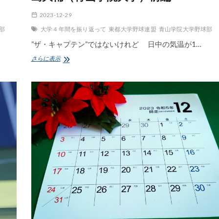
2023-12-29
部
大学４年間を振り返って
東都大学野球連盟
青山学院大学野球部
”ザ・キャプテン”ではないけれど 日中の気温が1…
大
さらに表示
学
４
年
間
を
振
り
返
っ
て
第
３
回
中
島
大
輔
（青