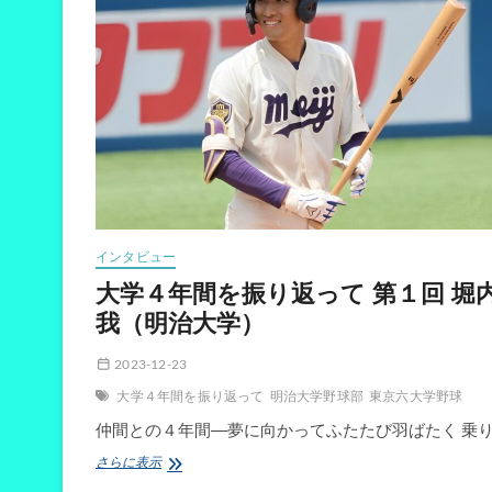
返
っ
て
第
２
回
石
原
勇
輝
（明
治
大
インタビュー
学
大学４年間を振り返って 第１回 堀
我（明治大学）
2023-12-23
大学４年間を振り返って
明治大学野球部
東京六大学野球
仲間との４年間―夢に向かってふたたび羽ばたく 乗り
大
さらに表示
学