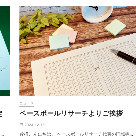
大
学
野
球
振
り
返
り 〜
ポ
ス
ト
コ
ロ
ナ
の
応
援〜
ニュース
ベースボールリサーチよりご挨拶
定
2023-12-13
皆様こんにちは。 ベースボールリサーチ代表の円城寺…
…