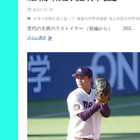
2023-12-30
大学４年間を振り返って
東都大学野球連盟
青山学院大学野球
世代の主将のラストイヤー （前編から） 202…
大
さらに表示
学
４
年
間
を
振
り
返
っ
て
第
４
回
中
島
大
輔
（青