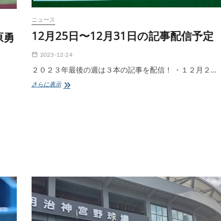
山
学
ニュース
院
12月25日〜12月31日の記事配信予定
大
原勇
学）
前
2023-12-24
編
）
２０２３年最後の週は３本の記事を配信！ ・１２月２…
12
さらに表示
月
25
日〜
12
月
31
日
の
記
事
配
信
予
定