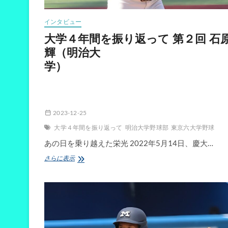
山
学
インタビュー
院
大
大学４年間を振り返って 第２回 石
学）
輝（明治大
後
編
学
2023-12-25
大学４年間を振り返って
明治大学野球部
東京六大学野球
あの日を乗り越えた栄光 2022年5月14日、慶大…
大
さらに表示
学
４
年
間
を
振
り