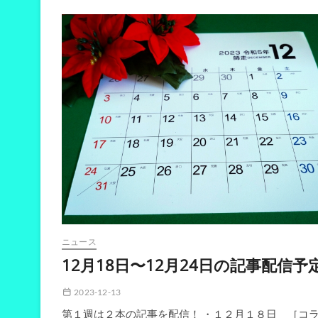
４
年
間
を
振
り
返
っ
て
第
１
回
堀
内
祐
我
（明
治
大
ニュース
学）
12月18日〜12月24日の記事配信予
2023-12-13
第１週は２本の記事を配信！ ・１２月１８日 ［コラ