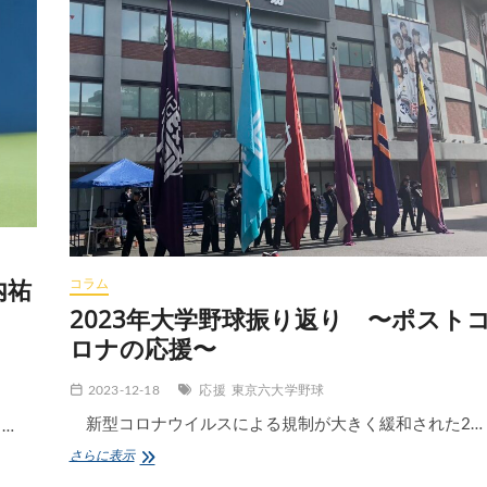
）
内祐
コラム
2023年大学野球振り返り 〜ポスト
ロナの応援〜
2023-12-18
応援
東京六大学野球
新型コロナウイルスによる規制が大きく緩和された2…
…
2023
さらに表示
年